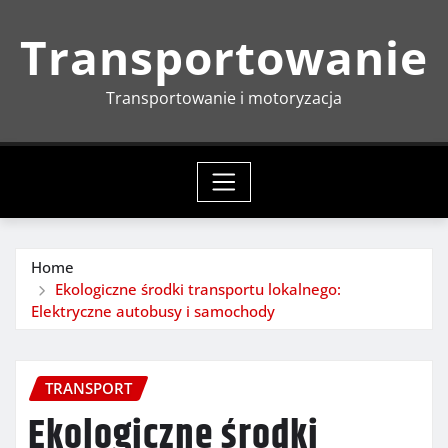
Skip
Transportowanie
to
content
Transportowanie i motoryzacja
Home
Ekologiczne środki transportu lokalnego:
Elektryczne autobusy i samochody
TRANSPORT
Ekologiczne środki