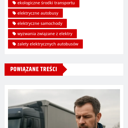
ekologiczne środki transportu
elektryczne autobusy
elektryczne samochody
wyzwania związane z elektry
zalety elektrycznych autobusów
POWIĄZANE TREŚCI