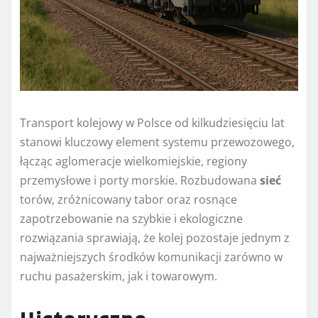
Transport kolejowy w Polsce od kilkudziesięciu lat
stanowi kluczowy element systemu przewozowego,
łącząc aglomeracje wielkomiejskie, regiony
przemysłowe i porty morskie. Rozbudowana
sieć
torów, zróżnicowany tabor oraz rosnące
zapotrzebowanie na szybkie i ekologiczne
rozwiązania sprawiają, że kolej pozostaje jednym z
najważniejszych środków komunikacji zarówno w
ruchu pasażerskim, jak i towarowym.