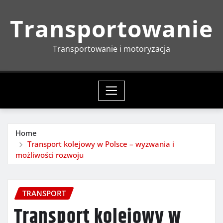
Skip
Transportowanie
to
content
Transportowanie i motoryzacja
Home
Transport kolejowy w Polsce – wyzwania i
możliwości rozwoju
TRANSPORT
Transport kolejowy w