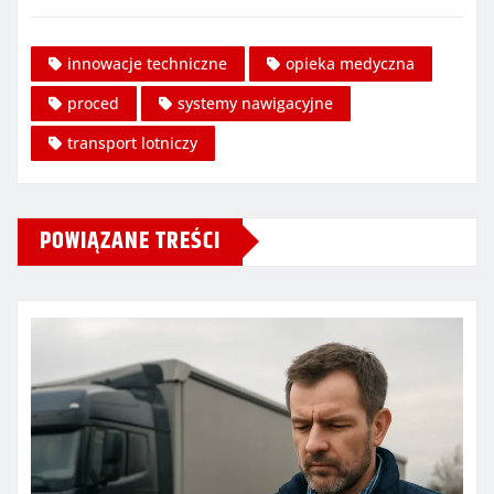
innowacje techniczne
opieka medyczna
proced
systemy nawigacyjne
transport lotniczy
POWIĄZANE TREŚCI