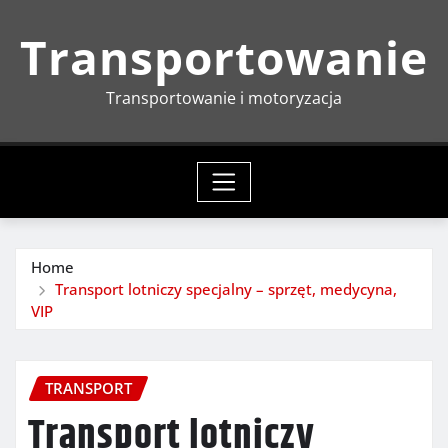
Skip
Transportowanie
to
content
Transportowanie i motoryzacja
Home
Transport lotniczy specjalny – sprzęt, medycyna,
VIP
TRANSPORT
Transport lotniczy