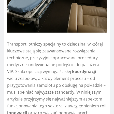
Transport lotniczy specjalny to dziedzina, w której
kluczowe stają się zaawansowane rozwiązania
techniczne, precyzyjnie opracowane procedury
medyczne i indywidualne podejście do pasażera
VIP. Skala operacji wymaga ścisłej
koordynacji
wielu zespołów, a każdy element procesu – od
przygotowania samolotu po obsługę na pokładzie –
musi spełniać najwyższe standardy. W niniejszym
artykule przyjrzymy się najważniejszym aspektom
funkcjonowania tego sektora, z uwzględnieniem roli
innowacji
oraz rozwiązań poprawiających