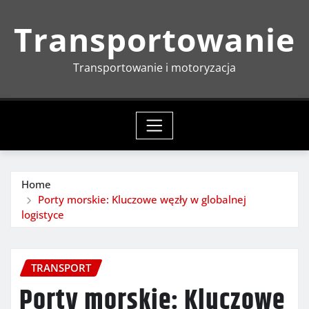
Skip
Transportowanie
to
content
Transportowanie i motoryzacja
Home
Porty morskie: Kluczowe węzły w globalnej
logistyce
TRANSPORT
Porty morskie: Kluczowe