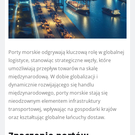
Porty morskie odgrywają kluczową rolę w globalnej
logistyce, stanowiąc strategiczne węzły, które
umożliwiają przepływ towarów na skalę
międzynarodową. W dobie globalizacji i
dynamicznie rozwijającego się handlu
międzynarodowego, porty morskie stają się
nieodzownym elementem infrastruktury
transportowej, wpływając na gospodarki krajów
oraz kształtując globalne łańcuchy dostaw.