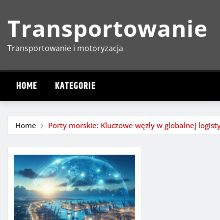
Skip
Transportowanie
to
content
Transportowanie i motoryzacja
HOME
KATEGORIE
Home
Porty morskie: Kluczowe węzły w globalnej logist