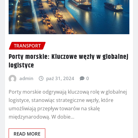
TRANSPORT
Porty morskie: Kluczowe węzły w globalnej
logistyce
admin
paź 31, 2024
0
Porty morskie odgrywają kluczową rolę w globalnej
logistyce, stanowiąc strategiczne węzły, które
umożliwiają przepływ towarów na skalę
międzynarodową. W dobie…
READ MORE