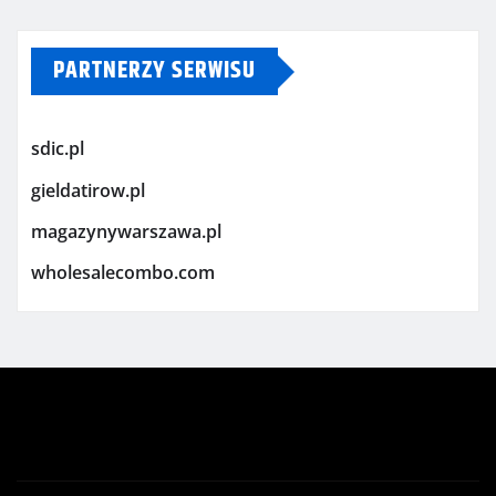
PARTNERZY SERWISU
sdic.pl
gieldatirow.pl
magazynywarszawa.pl
wholesalecombo.com