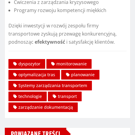
Ćwiczenia z zarządzania kryzysowego
Programy rozwoju kompetencji miękkich
Dzięki inwestycji w rozwój zespołu firmy
transportowe zyskują przewagę konkurencyjną,
podnosząc
efektywność
i satysfakcję klientów.
dyspozytor
monitorowanie
optymalizacja tras
planowanie
Systemy zarządzania transportem
technologie
transport
zarządzanie dokumentacją
POWIĄZANE TREŚCI