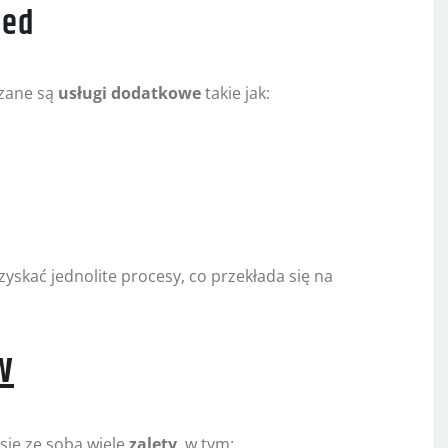
ded
zane są
usługi dodatkowe
takie jak:
yskać jednolite procesy, co przekłada się na
w
ie ze sobą wiele
zalety
, w tym: