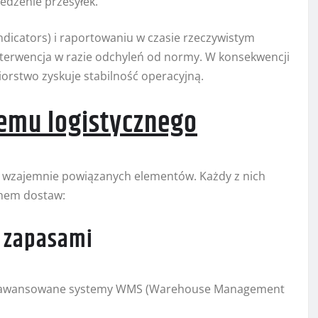
edzenie przesyłek.
dicators) i raportowaniu w czasie rzeczywistym
nterwencja w razie odchyleń od normy. W konsekwencji
iorstwo zyskuje stabilność operacyjną.
emu logistycznego
ku wzajemnie powiązanych elementów. Każdy z nich
chem dostaw:
e zapasami
zaawansowane systemy WMS (Warehouse Management