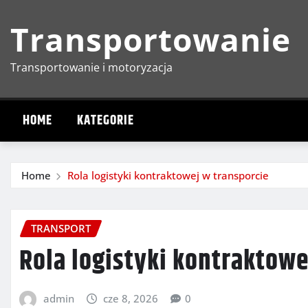
Skip
Transportowanie
to
content
Transportowanie i motoryzacja
HOME
KATEGORIE
Home
Rola logistyki kontraktowej w transporcie
TRANSPORT
Rola logistyki kontraktowe
admin
cze 8, 2026
0