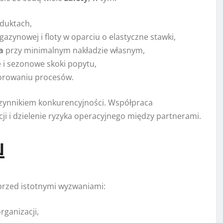
oduktach,
azynowej i floty w oparciu o elastyczne stawki,
a
przy minimalnym nakładzie własnym,
 i sezonowe skoki popytu,
torowaniu procesów.
czynnikiem konkurencyjności. Współpraca
i i dzielenie ryzyka operacyjnego między partnerami.
u
 przed istotnymi wyzwaniami:
rganizacji,