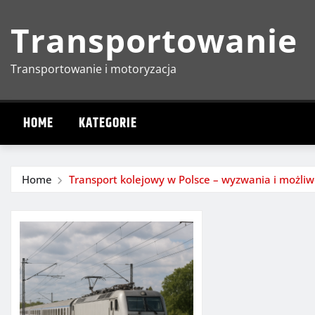
Skip
Transportowanie
to
content
Transportowanie i motoryzacja
HOME
KATEGORIE
Home
Transport kolejowy w Polsce – wyzwania i możliw