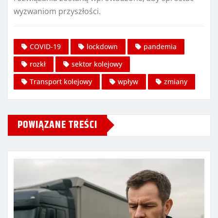
wyzwaniom przyszłości.
COVID-19
lockdown
pandemia
rozkł
sektor kolejowy
Transport kolejowy
wpływ
zmiany
POWIĄZANE TREŚCI