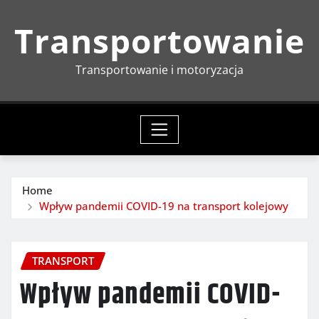
Skip
Transportowanie
to
content
Transportowanie i motoryzacja
Home
Wpływ pandemii COVID-19 na transport kolejowy
TRANSPORT
Wpływ pandemii COVID-