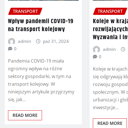
TRANSPORT
TRANSPORT
Wpływ pandemii COVID-19
Koleje w kraj
na transport kolejowy
rozwijających
Wyzwania i i
admin
paź 31, 2024
0
admin
0
Pandemia COVID-19 miała
ogromny wpływ na różne
Koleje w krajach
sektory gospodarki, w tym na
się odgrywają k
transport kolejowy. W
rozwoju gospod
niniejszym artykule przyjrzymy
społecznym. W o
się, jak…
urbanizacji i glob
inwestycje…
READ MORE
READ MORE