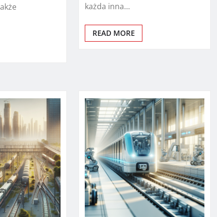
każda inna…
także
READ MORE