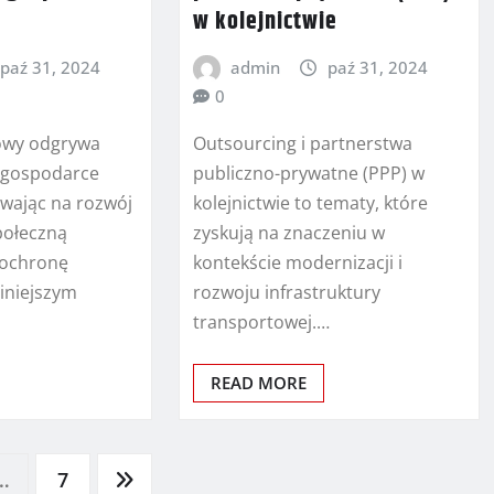
w kolejnictwie
paź 31, 2024
admin
paź 31, 2024
0
jowy odgrywa
Outsourcing i partnerstwa
w gospodarce
publiczno-prywatne (PPP) w
wając na rozwój
kolejnictwie to tematy, które
połeczną
zyskują na znaczeniu w
 ochronę
kontekście modernizacji i
iniejszym
rozwoju infrastruktury
transportowej.…
READ MORE
…
7