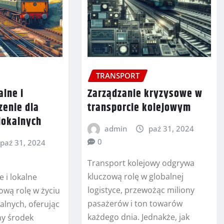
TRANSPORT
alne i
Zarządzanie kryzysowe w
zenie dla
transporcie kolejowym
lokalnych
admin
paź 31, 2024
0
paź 31, 2024
Transport kolejowy odgrywa
kluczową rolę w globalnej
e i lokalne
logistyce, przewożąc miliony
ową rolę w życiu
pasażerów i ton towarów
alnych, oferując
każdego dnia. Jednakże, jak
ny środek