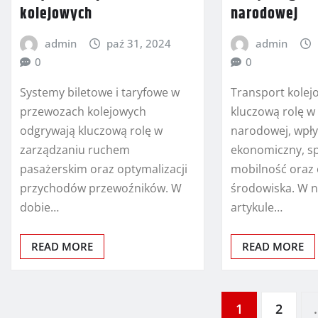
kolejowych
narodowej
admin
paź 31, 2024
admin
0
0
Systemy biletowe i taryfowe w
Transport kole
przewozach kolejowych
kluczową rolę 
odgrywają kluczową rolę w
narodowej, wpły
zarządzaniu ruchem
ekonomiczny, s
pasażerskim oraz optymalizacji
mobilność oraz
przychodów przewoźników. W
środowiska. W n
dobie…
artykule…
READ MORE
READ MORE
Stronicowanie
1
2