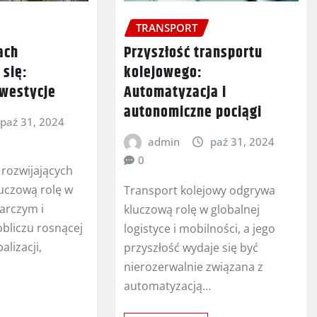
TRANSPORT
ach
Przyszłość transportu
 się:
kolejowego:
nwestycje
Automatyzacja i
autonomiczne pociągi
paź 31, 2024
admin
paź 31, 2024
0
 rozwijających
luczową rolę w
Transport kolejowy odgrywa
arczym i
kluczową rolę w globalnej
bliczu rosnącej
logistyce i mobilności, a jego
alizacji,
przyszłość wydaje się być
nierozerwalnie związana z
automatyzacją…