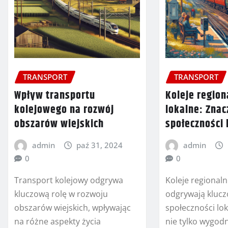
TRANSPORT
TRANSPORT
Wpływ transportu
Koleje region
kolejowego na rozwój
lokalne: Znac
obszarów wiejskich
społeczności 
admin
paź 31, 2024
admin
0
0
Transport kolejowy odgrywa
Koleje regionaln
kluczową rolę w rozwoju
odgrywają klucz
obszarów wiejskich, wpływając
społeczności lok
na różne aspekty życia
nie tylko wygod