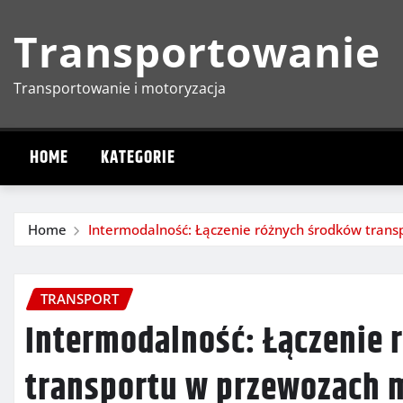
Skip
Transportowanie
to
content
Transportowanie i motoryzacja
HOME
KATEGORIE
Home
Intermodalność: Łączenie różnych środków tran
TRANSPORT
Intermodalność: Łączenie 
transportu w przewozach