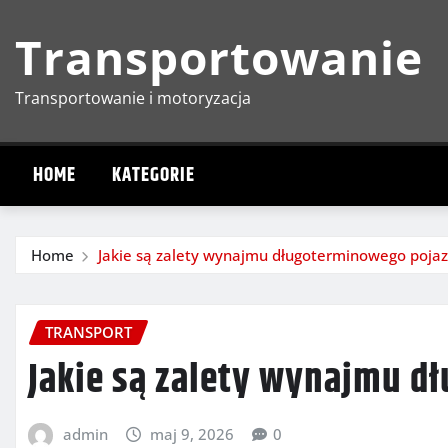
Skip
Transportowanie
to
content
Transportowanie i motoryzacja
HOME
KATEGORIE
Home
Jakie są zalety wynajmu długoterminowego poja
TRANSPORT
Jakie są zalety wynajmu 
admin
maj 9, 2026
0