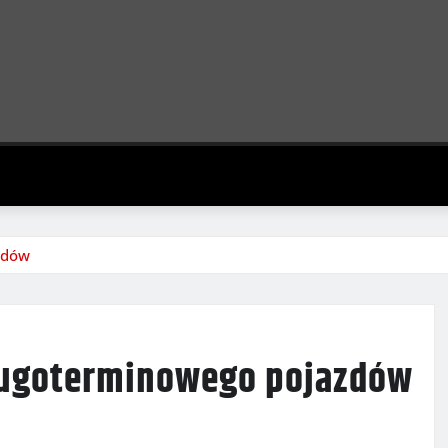
zdów
długoterminowego pojazdów