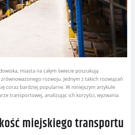
owiska, miasta na całym świecie poszukują
o zrównoważonego rozwoju. Jednym z takich rozwiązań
 się coraz bardziej popularne. W niniejszym artykule
rze transportowej, analizując ich korzyści, wyzwania
akość miejskiego transportu