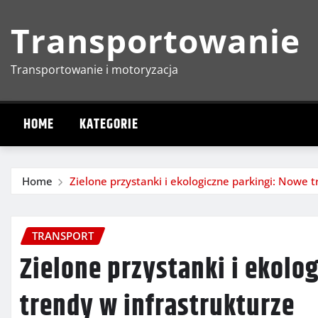
Skip
Transportowanie
to
content
Transportowanie i motoryzacja
HOME
KATEGORIE
Home
Zielone przystanki i ekologiczne parkingi: Nowe t
TRANSPORT
Zielone przystanki i ekolo
trendy w infrastrukturze