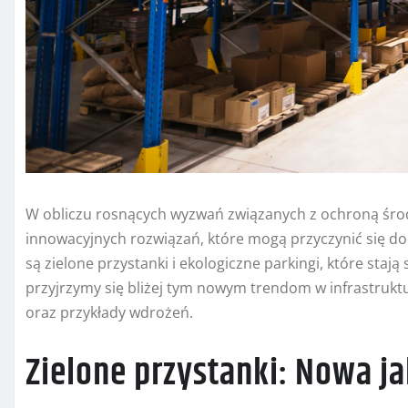
W obliczu rosnących wyzwań związanych z ochroną środ
innowacyjnych rozwiązań, które mogą przyczynić się d
są zielone przystanki i ekologiczne parkingi, które stają
przyjrzymy się bliżej tym nowym trendom w infrastruktu
oraz przykłady wdrożeń.
Zielone przystanki: Nowa j