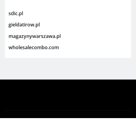
sdic.pl
gieldatirow.pl
magazynywarszawa.pl
wholesalecombo.com
Copyright © 2026 | Powered by
WordPress
|
Newsio
by
ThemeArile