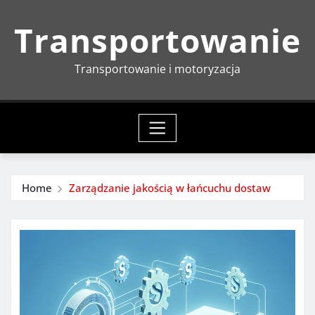
Skip
Transportowanie
to
content
Transportowanie i motoryzacja
Home
Zarządzanie jakością w łańcuchu dostaw