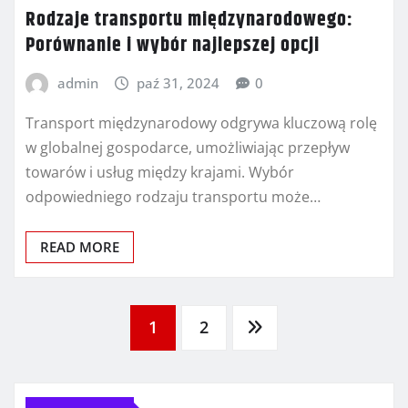
Rodzaje transportu międzynarodowego:
Porównanie i wybór najlepszej opcji
admin
paź 31, 2024
0
Transport międzynarodowy odgrywa kluczową rolę
w globalnej gospodarce, umożliwiając przepływ
towarów i usług między krajami. Wybór
odpowiedniego rodzaju transportu może…
READ MORE
Stronicowanie
1
2
wpisów