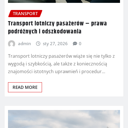
TRANSPORT
Transport lotniczy pasażerów – prawa
podróżnych i odszkodowania
admin
sty 27, 2026
0
Transport lotniczy pasażerów wiąże się nie tylko z
wygodą i szybkością, ale także z koniecznością
znajomości istotnych uprawnień i procedur…
READ MORE