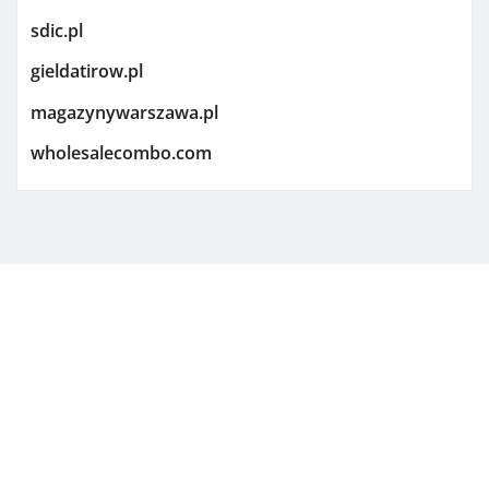
sdic.pl
gieldatirow.pl
magazynywarszawa.pl
wholesalecombo.com
Copyright © 2026 | Powered by
WordPress
|
Newsio
by
ThemeArile