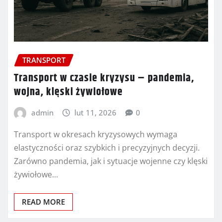
TRANSPORT
Transport w czasie kryzysu – pandemia,
wojna, klęski żywiołowe
admin
lut 11, 2026
0
Transport w okresach kryzysowych wymaga
elastyczności oraz szybkich i precyzyjnych decyzji.
Zarówno pandemia, jak i sytuacje wojenne czy klęski
żywiołowe…
READ MORE