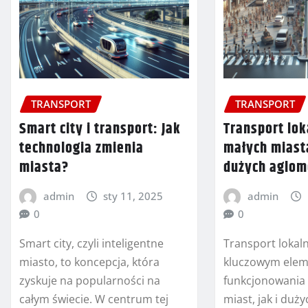
TRANSPORT
TRANSPORT
Smart city i transport: Jak
Transport lo
technologia zmienia
małych miast
miasta?
dużych aglom
admin
sty 11, 2025
admin
0
0
Smart city, czyli inteligentne
Transport lokaln
miasto, to koncepcja, która
kluczowym ele
zyskuje na popularności na
funkcjonowania
całym świecie. W centrum tej
miast, jak i duż