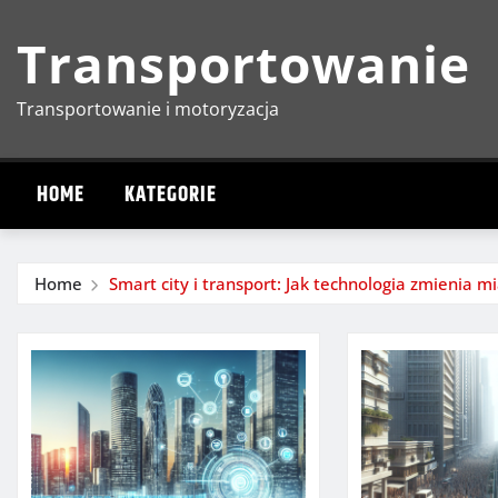
Skip
Transportowanie
to
content
Transportowanie i motoryzacja
HOME
KATEGORIE
Home
Smart city i transport: Jak technologia zmienia m