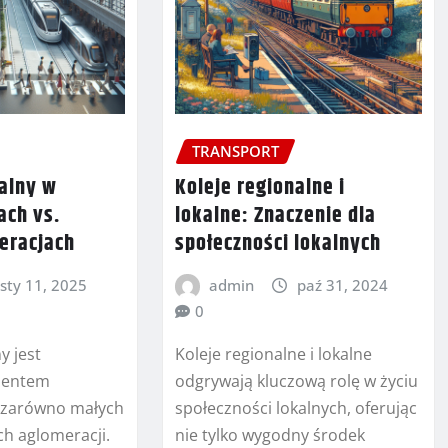
TRANSPORT
kalny w
Koleje regionalne i
ach vs.
lokalne: Znaczenie dla
eracjach
społeczności lokalnych
sty 11, 2025
admin
paź 31, 2024
0
y jest
Koleje regionalne i lokalne
mentem
odgrywają kluczową rolę w życiu
 zarówno małych
społeczności lokalnych, oferując
ych aglomeracji.
nie tylko wygodny środek