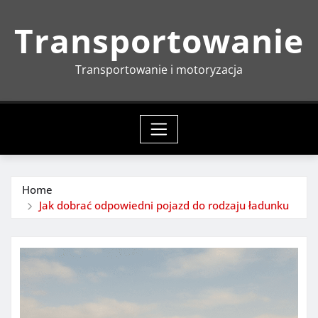
Skip
Transportowanie
to
content
Transportowanie i motoryzacja
Home
Jak dobrać odpowiedni pojazd do rodzaju ładunku