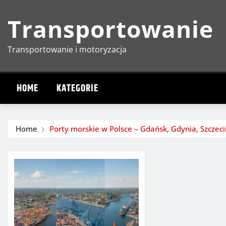
Skip
Transportowanie
to
content
Transportowanie i motoryzacja
HOME
KATEGORIE
Home
Porty morskie w Polsce – Gdańsk, Gdynia, Szczeci