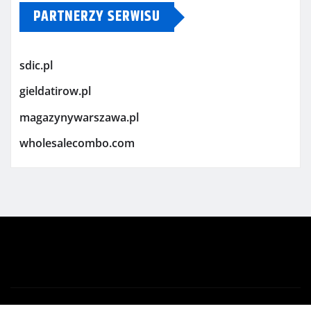
PARTNERZY SERWISU
sdic.pl
gieldatirow.pl
magazynywarszawa.pl
wholesalecombo.com