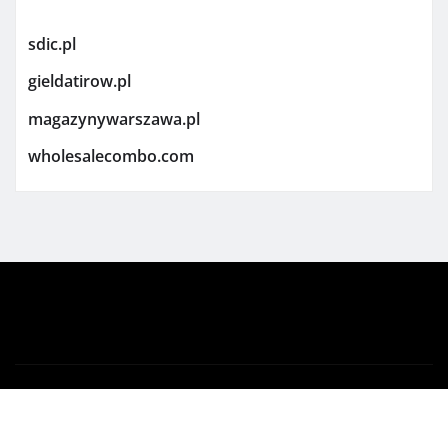
sdic.pl
gieldatirow.pl
magazynywarszawa.pl
wholesalecombo.com
Copyright © 2026 | Powered by
WordPress
|
Newsio
by
ThemeArile