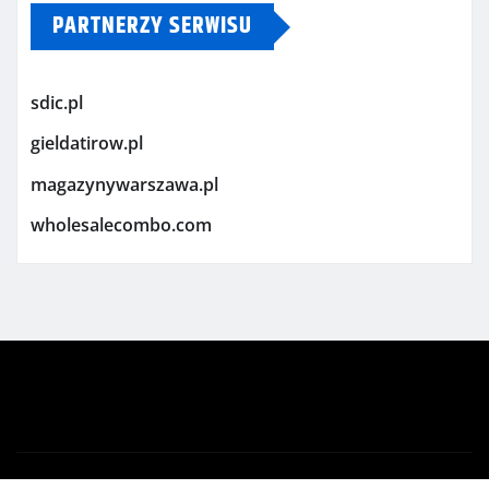
PARTNERZY SERWISU
sdic.pl
gieldatirow.pl
magazynywarszawa.pl
wholesalecombo.com