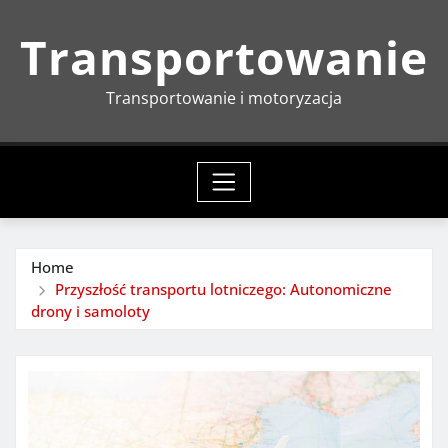
Skip
Transportowanie
to
content
Transportowanie i motoryzacja
Home
Przyszłość transportu lotniczego: Autonomiczne
drony i samoloty