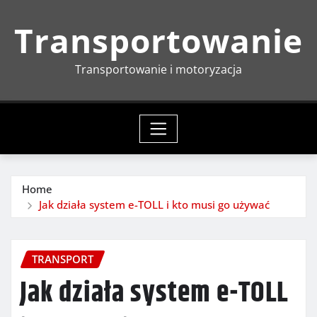
Skip
Transportowanie
to
content
Transportowanie i motoryzacja
Home
Jak działa system e-TOLL i kto musi go używać
TRANSPORT
Jak działa system e-TOLL