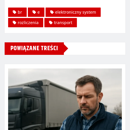
br
e
elektroniczny system
rozliczenia
transport
POWIĄZANE TREŚCI