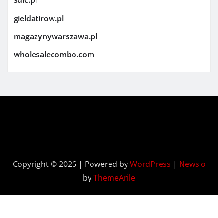
sdic.pl
gieldatirow.pl
magazynywarszawa.pl
wholesalecombo.com
Copyright © 2026 | Powered by
WordPress
|
Newsio
by
ThemeArile