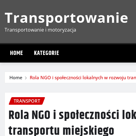
Skip
Transportowanie
to
content
Transportowanie i motoryzacja
HOME
KATEGORIE
Home
Rola NGO i społeczności lokalnych w rozwoju tra
TRANSPORT
Rola NGO i społeczności lo
transportu miejskiego