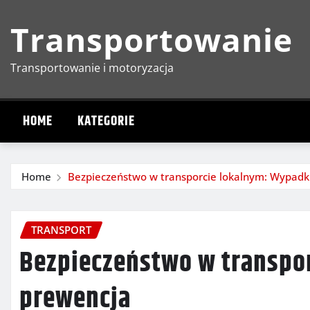
Skip
Transportowanie
to
content
Transportowanie i motoryzacja
HOME
KATEGORIE
Home
Bezpieczeństwo w transporcie lokalnym: Wypadki
TRANSPORT
Bezpieczeństwo w transpor
prewencja