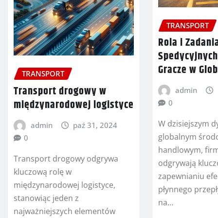
TRANSPORT
Rola i Zadani
Spedycyjnych
Gracze w Glo
TRANSPORT
Transport drogowy w
admin
międzynarodowej logistyce
0
W dzisiejszym 
admin
paź 31, 2024
globalnym środ
0
handlowym, fir
Transport drogowy odgrywa
odgrywają klucz
kluczową rolę w
zapewnianiu efe
międzynarodowej logistyce,
płynnego przep
stanowiąc jeden z
na…
najważniejszych elementów