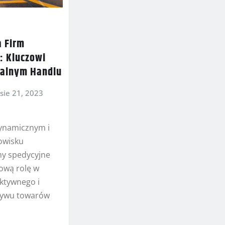
a Firm
: Kluczowi
balnym Handlu
sie 21, 2023
dynamicznym i
owisku
my spedycyjne
ową rolę w
ktywnego i
ływu towarów