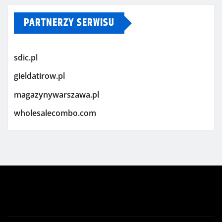
PARTNERZY SERWISU
sdic.pl
gieldatirow.pl
magazynywarszawa.pl
wholesalecombo.com