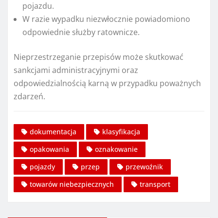
pojazdu.
W razie wypadku niezwłocznie powiadomiono
odpowiednie służby ratownicze.
Nieprzestrzeganie przepisów może skutkować
sankcjami administracyjnymi oraz
odpowiedzialnością karną w przypadku poważnych
zdarzeń.
dokumentacja
klasyfikacja
opakowania
oznakowanie
pojazdy
przep
przewoźnik
towarów niebezpiecznych
transport