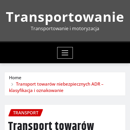
Skip
Transportowanie
to
content
Transportowanie i motoryzacja
Home
Transport towarów niebezpiecznych ADR –
klasyfikacja i oznakowanie
TRANSPORT
Transport towarów