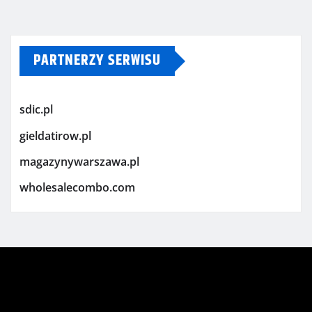
PARTNERZY SERWISU
sdic.pl
gieldatirow.pl
magazynywarszawa.pl
wholesalecombo.com