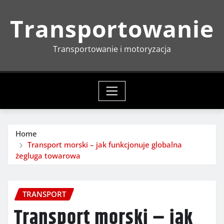
Skip
Transportowanie
to
content
Transportowanie i motoryzacja
Home
Transport morski – jak funkcjonuje globalna
żegluga towarowa
TRANSPORT
Transport morski – jak