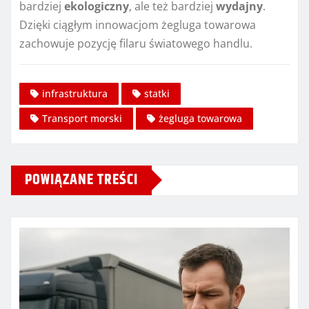
bardziej
ekologiczny
, ale też bardziej
wydajny
.
Dzięki ciągłym innowacjom żegluga towarowa
zachowuje pozycję filaru światowego handlu.
infrastruktura
statki
Transport morski
żegluga towarowa
POWIĄZANE TREŚCI