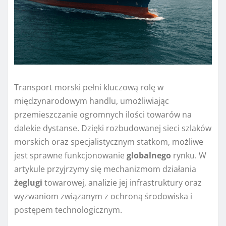
Transport morski pełni kluczową rolę w
międzynarodowym handlu, umożliwiając
przemieszczanie ogromnych ilości towarów na
dalekie dystanse. Dzięki rozbudowanej sieci szlaków
morskich oraz specjalistycznym statkom, możliwe
jest sprawne funkcjonowanie
globalnego
rynku. W
artykule przyjrzymy się mechanizmom działania
żeglugi
towarowej, analizie jej infrastruktury oraz
wyzwaniom związanym z ochroną środowiska i
postępem technologicznym.