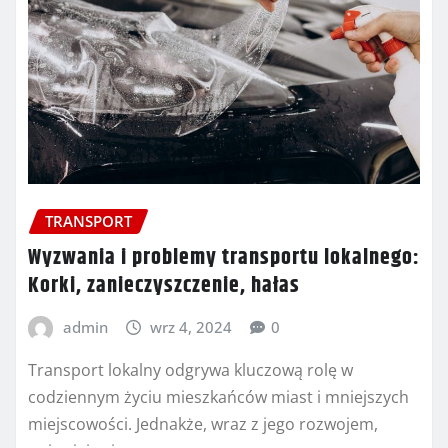
TRANSPORT
Wyzwania i problemy transportu lokalnego:
Korki, zanieczyszczenie, hałas
admin
wrz 4, 2024
0
Transport lokalny odgrywa kluczową rolę w
codziennym życiu mieszkańców miast i mniejszych
miejscowości. Jednakże, wraz z jego rozwojem,