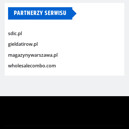
PARTNERZY SERWISU
sdic.pl
gieldatirow.pl
magazynywarszawa.pl
wholesalecombo.com