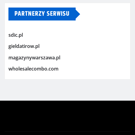
PARTNERZY SERWISU
sdic.pl
gieldatirow.pl
magazynywarszawa.pl
wholesalecombo.com