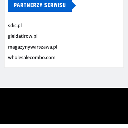
PARTNERZY SERWISU
sdic.pl
gieldatirow.pl
magazynywarszawa.pl
wholesalecombo.com
Copyright © 2026 | Powered by
WordPress
|
Newsio