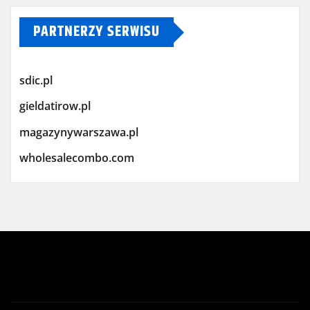
PARTNERZY SERWISU
sdic.pl
gieldatirow.pl
magazynywarszawa.pl
wholesalecombo.com