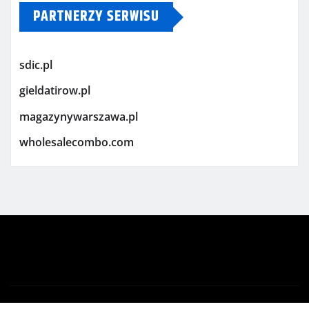
PARTNERZY SERWISU
sdic.pl
gieldatirow.pl
magazynywarszawa.pl
wholesalecombo.com