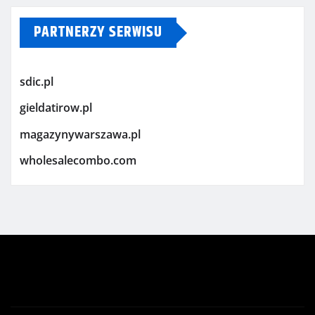
PARTNERZY SERWISU
sdic.pl
gieldatirow.pl
magazynywarszawa.pl
wholesalecombo.com