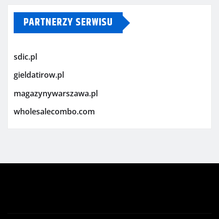
PARTNERZY SERWISU
sdic.pl
gieldatirow.pl
magazynywarszawa.pl
wholesalecombo.com