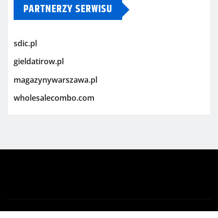
PARTNERZY SERWISU
sdic.pl
gieldatirow.pl
magazynywarszawa.pl
wholesalecombo.com
Copyright © 2026 | Powered by
WordPress
|
Newsio