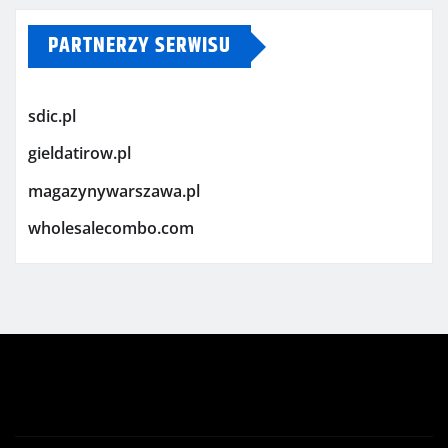
PARTNERZY SERWISU
sdic.pl
gieldatirow.pl
magazynywarszawa.pl
wholesalecombo.com