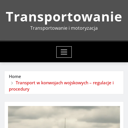
Skip
Transportowanie
to
content
Transportowanie i motoryzacja
Home
Transport w konwojach wojskowych – regulacje i
procedury