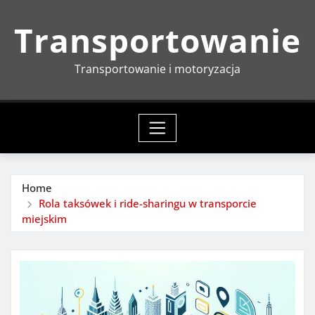
Skip
Transportowanie
to
content
Transportowanie i motoryzacja
Home
Rola taksówek i ride-sharingu w transporcie
miejskim