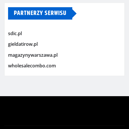
PARTNERZY SERWISU
sdic.pl
gieldatirow.pl
magazynywarszawa.pl
wholesalecombo.com