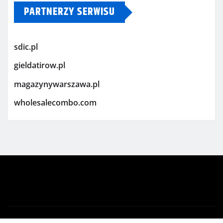
PARTNERZY SERWISU
sdic.pl
gieldatirow.pl
magazynywarszawa.pl
wholesalecombo.com