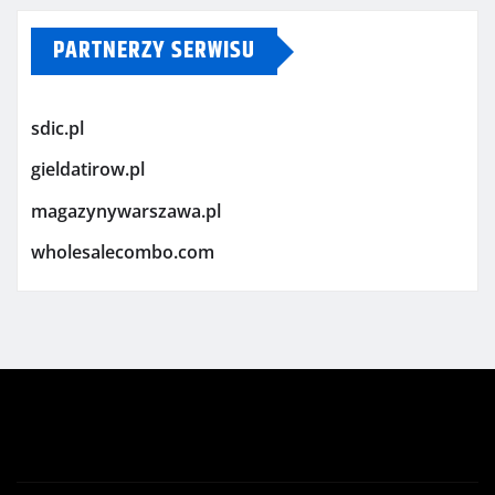
PARTNERZY SERWISU
sdic.pl
gieldatirow.pl
magazynywarszawa.pl
wholesalecombo.com