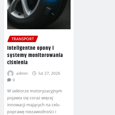
TRANSPORT
Inteligentne opony i
systemy monitorowania
ciśnienia
admin
lut 27, 2026
0
W sektorze motoryzacyjnym
pojawia się coraz więcej
innowacji mających na celu
poprawę niezawodności i