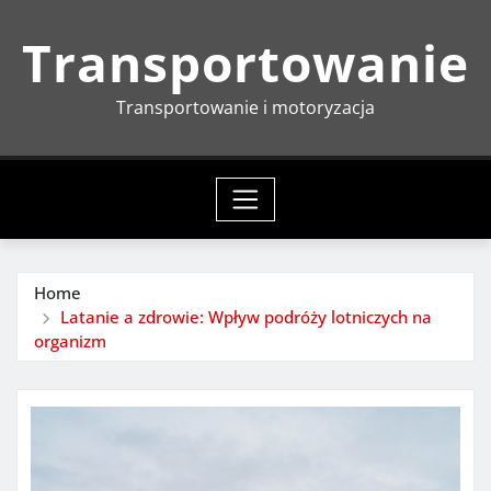
Skip
Transportowanie
to
content
Transportowanie i motoryzacja
Home
Latanie a zdrowie: Wpływ podróży lotniczych na
organizm