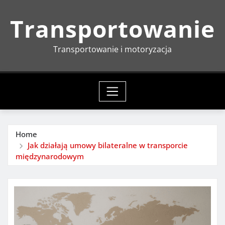
Skip
Transportowanie
to
content
Transportowanie i motoryzacja
Home
Jak działają umowy bilateralne w transporcie
międzynarodowym