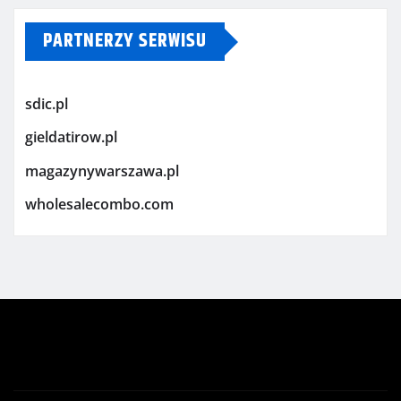
PARTNERZY SERWISU
sdic.pl
gieldatirow.pl
magazynywarszawa.pl
wholesalecombo.com