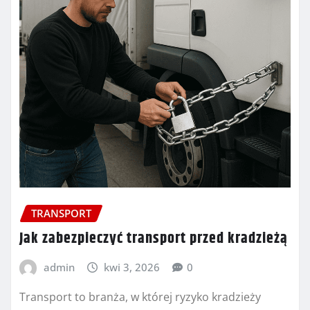
TRANSPORT
Jak zabezpieczyć transport przed kradzieżą
admin
kwi 3, 2026
0
Transport to branża, w której ryzyko kradzieży