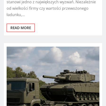
stanowi jedno z największych wyzwań. Niezależnie
od wielkości firmy czy wartości przewożonego
ładunku,…
READ MORE